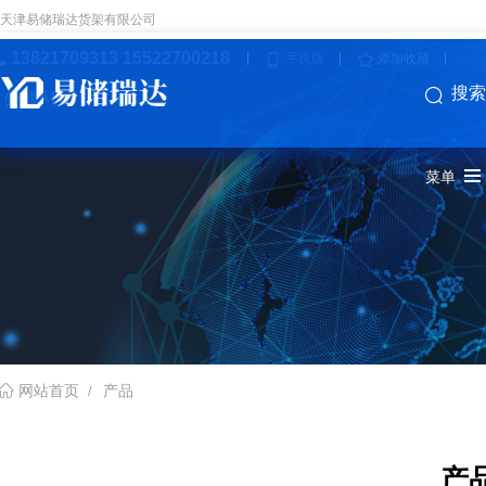
天津易储瑞达货架有限公司
13821709313 15522700218
手机版
添加收藏
搜索
联系我们
菜单
产品
网站首页
产