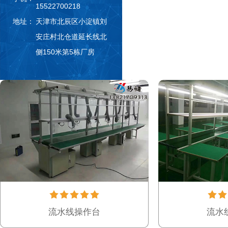
15522700218
地址：
天津市北辰区小淀镇刘
安庄村北仓道延长线北
侧150米第5栋厂房
流水线操作台
流水