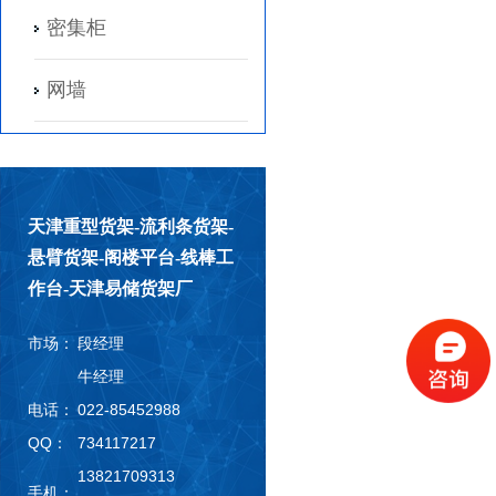
密集柜
网墙
天津重型货架-流利条货架-
悬臂货架-阁楼平台-线棒工
作台-天津易储货架厂
市场：
段经理
牛经理
电话：
022-85452988
QQ：
734117217
13821709313
手机：