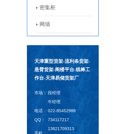
密集柜
网墙
天津重型货架-流利条货架-
悬臂货架-阁楼平台-线棒工
作台-天津易储货架厂
市场：
段经理
牛经理
电话：
022-85452988
QQ：
734117217
13821709313
手机：