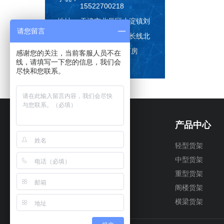
15522700218
地址：
天津市北辰区小淀镇刘
请您留言
安庄村北仓道延长线北
侧150米第5栋厂房
感谢您的关注，当前客服人员不在
线，请填写一下您的信息，我们会
尽快和您联系。
产品中心
轻型货架
中型货架
重型货架
阁楼货架
横梁货架